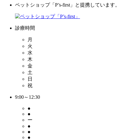
ペットショップ「P’s-first」と提携しています。
診療時間
月
火
水
木
金
土
日
祝
9:00～12:30
●
●
ー
●
●
●