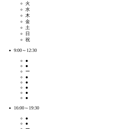
火
水
木
金
土
日
祝
9:00～12:30
●
●
ー
●
●
●
●
●
16:00～19:30
●
●
ー